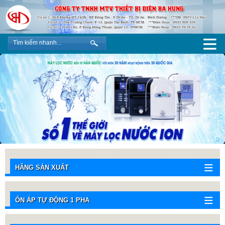
HÃNG SẢN XUẤT
ỔN ÁP TỰ ĐỘNG 1 PHA