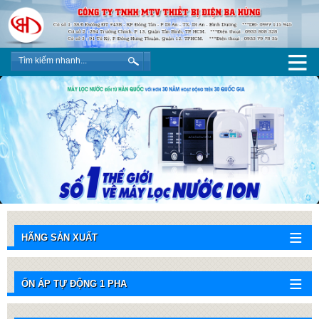
HÃNG SẢN XUẤT
ỔN ÁP TỰ ĐỘNG 1 PHA