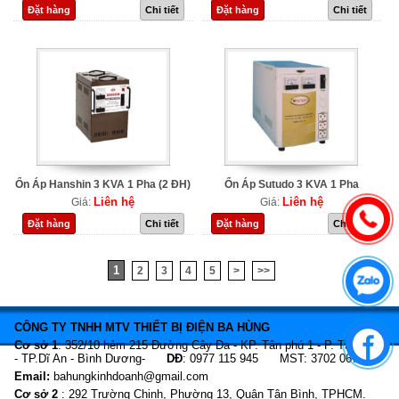
Đặt hàng
Chi tiết
Đặt hàng
Chi tiết
Ổn Áp Hanshin 3 KVA 1 Pha (2 ĐH)
Ổn Áp Sutudo 3 KVA 1 Pha
Liên hệ
Liên hệ
Giá:
Giá:
Đặt hàng
Chi tiết
Đặt hàng
Chi tiết
1
2
3
4
5
>
>>
CÔNG TY TNHH MTV THIẾT BỊ ĐIỆN BA HÙNG
Cơ sở 1
: 352/10 hẻm 215 Đường Cây Da - KP. Tân phú 1 - P. Tân Bình
- TP.Dĩ An - Bình Dương-
DĐ
: 0977 115 945 MST: 3702 067 466
Email:
bahungkinhdoanh@gmail.com
Cơ sở 2
: 292 Trường Chinh, Phường 13, Quận Tân Bình, TPHCM.