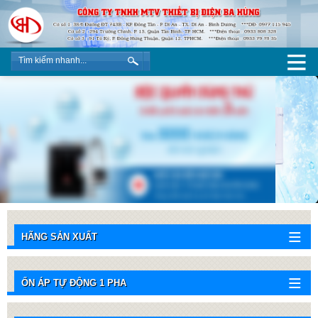
HÃNG SẢN XUẤT
ỔN ÁP TỰ ĐỘNG 1 PHA