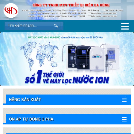
HÃNG SẢN XUẤT
ỔN ÁP TỰ ĐỘNG 1 PHA