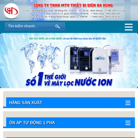
HÃNG SẢN XUẤT
ỔN ÁP TỰ ĐỘNG 1 PHA