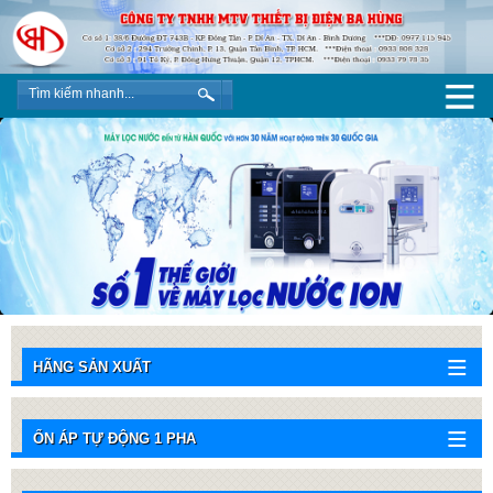
HÃNG SẢN XUẤT
ỔN ÁP TỰ ĐỘNG 1 PHA