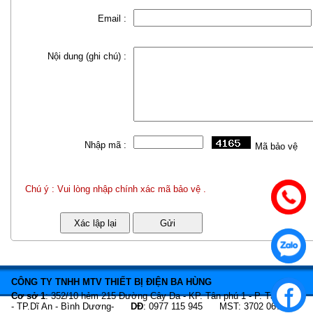
Email :
Nội dung (ghi chú) :
Nhập mã :
Mã bảo vệ
Chú ý : Vui lòng nhập chính xác mã bảo vệ .
CÔNG TY TNHH MTV THIẾT BỊ ĐIỆN BA HÙNG
Cơ sở 1
: 352/10 hẻm 215 Đường Cây Da - KP. Tân phú 1 - P. Tân Bình
- TP.Dĩ An - Bình Dương-
DĐ
: 0977 115 945 MST: 3702 067 466