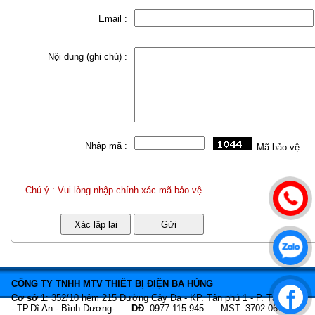
Email :
Nội dung (ghi chú) :
Nhập mã :
Mã bảo vệ
Chú ý : Vui lòng nhập chính xác mã bảo vệ .
CÔNG TY TNHH MTV THIẾT BỊ ĐIỆN BA HÙNG
Cơ sở 1
: 352/10 hẻm 215 Đường Cây Da - KP. Tân phú 1 - P. Tân Bình
- TP.Dĩ An - Bình Dương-
DĐ
: 0977 115 945 MST: 3702 067 466