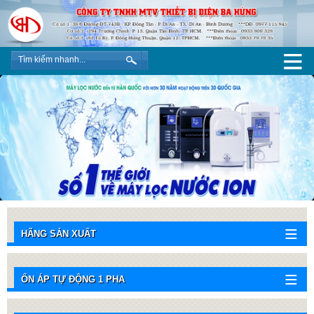
HÃNG SẢN XUẤT
ỔN ÁP TỰ ĐỘNG 1 PHA