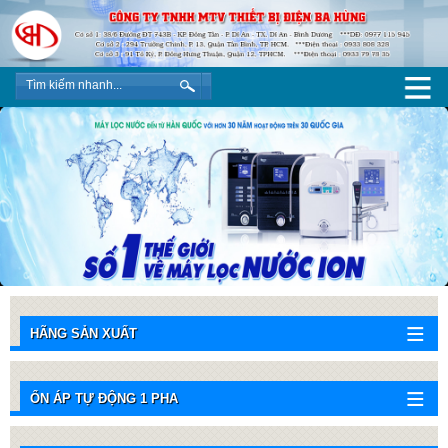
HÃNG SẢN XUẤT
ỔN ÁP TỰ ĐỘNG 1 PHA