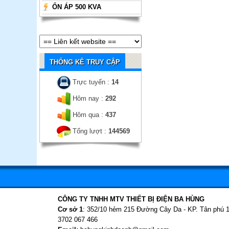
ỔN ÁP 500 KVA
THỐNG KÊ TRUY CẬP
Trực tuyến :
14
Hôm nay :
292
Hôm qua :
437
Tổng lượt :
144569
CÔNG TY TNHH MTV THIẾT BỊ ĐIỆN BA HÙNG
Cơ sở 1
: 352/10 hẻm 215 Đường Cây Da - KP. Tân phú 
3702 067 466