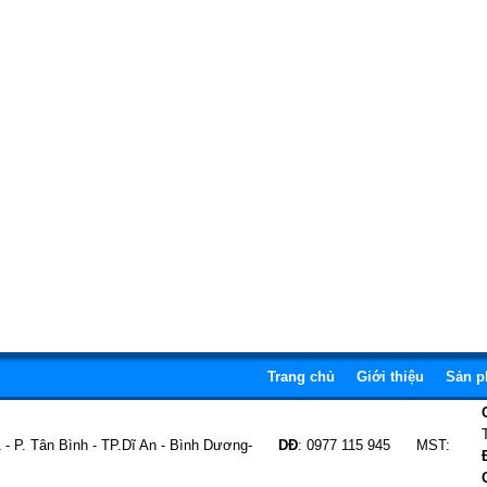
Trang chủ
Giới thiệu
Sản 
1 - P. Tân Bình - TP.Dĩ An - Bình Dương-
DĐ
: 0977 115 945 MST: