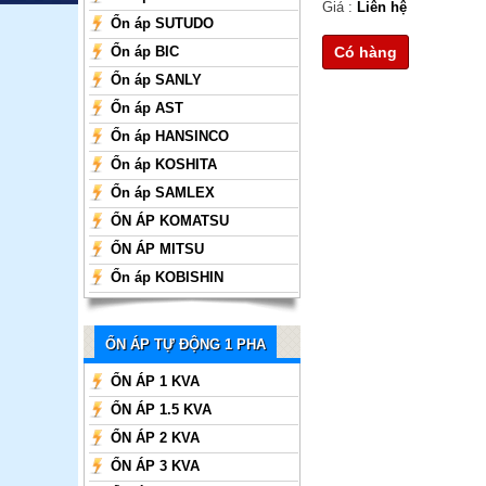
Giá :
Liên hệ
Ổn áp SUTUDO
Ổn áp BIC
Có hàng
Ổn áp SANLY
Ổn áp AST
Ổn áp HANSINCO
Ổn áp KOSHITA
Ổn áp SAMLEX
ỔN ÁP KOMATSU
ỔN ÁP MITSU
Ổn áp KOBISHIN
ỔN ÁP TỰ ĐỘNG 1 PHA
ỔN ÁP 1 KVA
ỔN ÁP 1.5 KVA
ỔN ÁP 2 KVA
ỔN ÁP 3 KVA