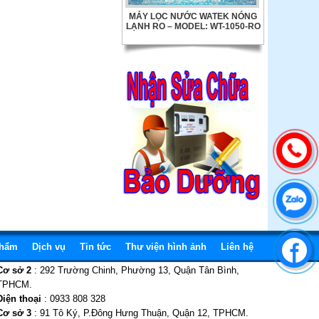
MÁY LỌC NƯỚC WATEK LUX-
200RO
Ổn Áp Robot 50 KVA
MÁY TẠO HYDROGEN CẦM TAY
TÍCH HỢP BÌNH CHỨA BTH- -
1000
phẩm
Dịch vụ
Tin tức
Thư viện hình ảnh
Liên hệ
Ổn Áp Robot 30 KVA
Cơ sở 2
: 292 Trường Chinh, Phường 13, Quận Tân Bình,
TPHCM.
Điện thoại
: 0933 808 328
Cơ sở 3
: 91 Tô Ký, P.Đông Hưng Thuận, Quận 12, TPHCM.
MÁY LỌC NƯỚC WATEK NÓNG