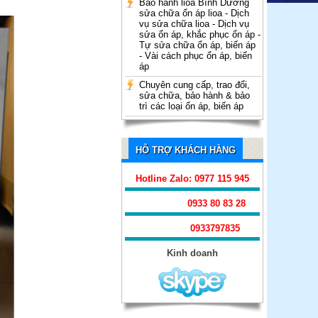
Bảo hành lioa Bình Dương
sửa chữa ổn áp lioa - Dịch
vụ sửa chữa lioa - Dịch vụ
sửa ổn áp, khắc phục ổn áp -
Tự sửa chữa ổn áp, biến áp
- Vài cách phục ổn áp, biến
áp
Chuyên cung cấp, trao đổi,
sửa chữa, bảo hành & bảo
trì các loại ổn áp, biến áp
HỖ TRỢ KHÁCH HÀNG
Ổn Áp Robot Treo Tường 12.5
Hotline Zalo: 0977 115 945
KVA
0933 80 83 28
0933797835
Kinh doanh