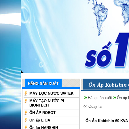
HÃNG SẢN XUẤT
Ổn Áp Kobishin 
MÁY LỌC NƯỚC WATEK
Hãng sản xuất
Ổn áp
MÁY TẠO NƯỚC PI
BIONTECH
<< Quay lại
ỔN ÁP ROBOT
Ổn áp LIOA
Ổn Áp Kobishin 60 KVA
Ổn áp HANSHIN