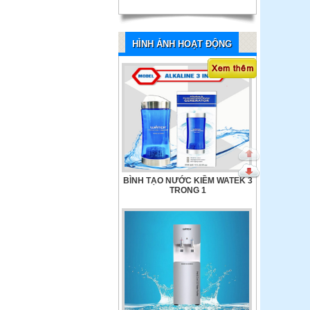
BÌNH TẠO NƯỚC KIỀM WATEK 3
HÌNH ẢNH HOẠT ĐỘNG
TRONG 1
Ổn Áp Robot Treo Tường 5 KVA
MÁY LỌC NƯỚC WATEK NÓNG
LẠNH RO – MODEL: WT-1050-RO
Ổn Áp Robot 60 KVA