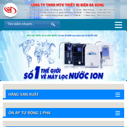
HÃNG SẢN XUẤT
ỔN ÁP TỰ ĐỘNG 1 PHA