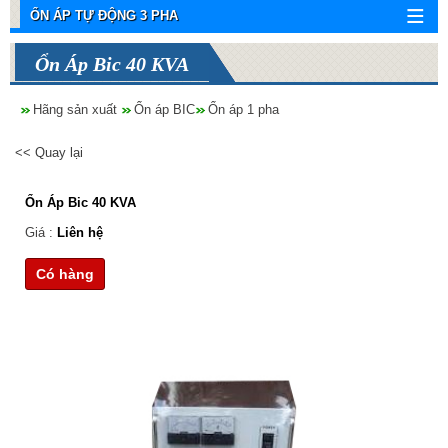
ỔN ÁP TỰ ĐỘNG 3 PHA
Ổn Áp Bic 40 KVA
Hãng sản xuất
Ổn áp BIC
Ổn áp 1 pha
<< Quay lại
Ổn Áp Bic 40 KVA
Giá :
Liên hệ
Có hàng