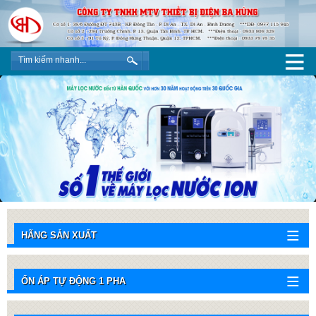
HÃNG SẢN XUẤT
ỔN ÁP TỰ ĐỘNG 1 PHA