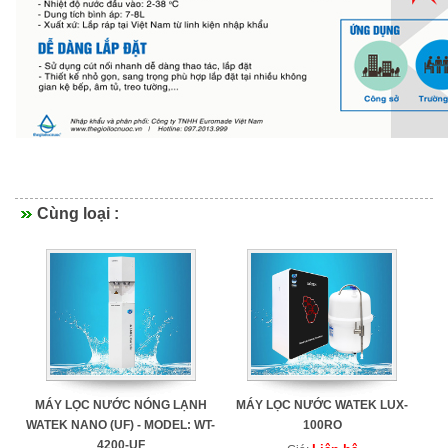
Cùng loại :
MÁY LỌC NƯỚC NÓNG LẠNH
MÁY LỌC NƯỚC WATEK LUX-
WATEK NANO (UF) - MODEL: WT-
100RO
4200-UF