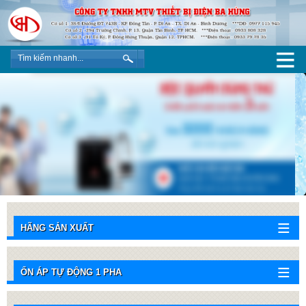
HÃNG SẢN XUẤT
ỔN ÁP TỰ ĐỘNG 1 PHA