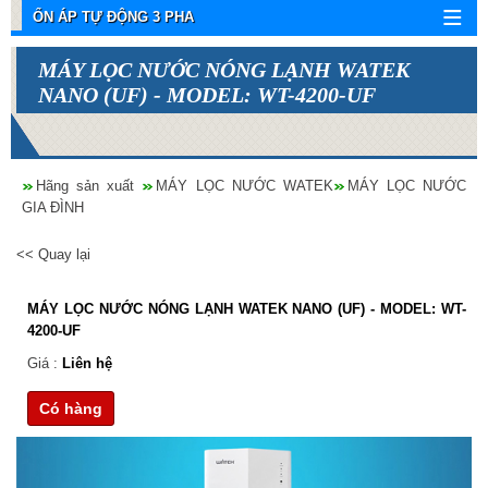
ỔN ÁP TỰ ĐỘNG 3 PHA
MÁY LỌC NƯỚC NÓNG LẠNH WATEK
NANO (UF) - MODEL: WT-4200-UF
Hãng sản xuất
MÁY LỌC NƯỚC WATEK
MÁY LỌC NƯỚC
GIA ĐÌNH
<< Quay lại
MÁY LỌC NƯỚC NÓNG LẠNH WATEK NANO (UF) - MODEL: WT-
4200-UF
Giá :
Liên hệ
Có hàng