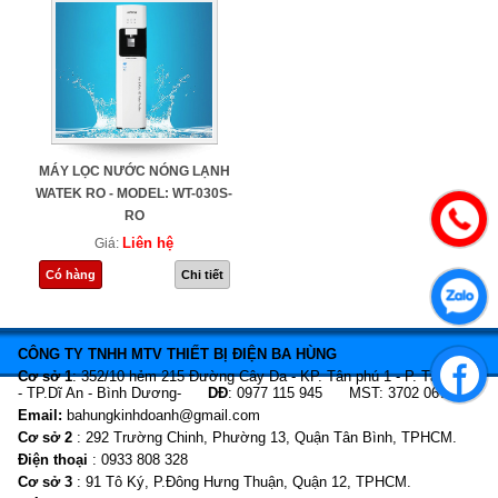
MÁY LỌC NƯỚC NÓNG LẠNH
WATEK RO - MODEL: WT-030S-
RO
Liên hệ
Giá:
Có hàng
Chi tiết
CÔNG TY TNHH MTV THIẾT BỊ ĐIỆN BA HÙNG
Cơ sở 1
: 352/10 hẻm 215 Đường Cây Da - KP. Tân phú 1 - P. Tân Bình
- TP.Dĩ An - Bình Dương-
DĐ
: 0977 115 945 MST: 3702 067 466
Email:
bahungkinhdoanh@gmail.com
Cơ sở 2
: 292 Trường Chinh, Phường 13, Quận Tân Bình, TPHCM.
Điện thoại
: 0933 808 328
Cơ sở 3
: 91 Tô Ký, P.Đông Hưng Thuận, Quận 12, TPHCM.