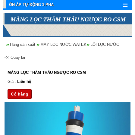
ỔN ÁP TỰ ĐỘNG 3 PHA
MÀNG LỌC THẨM THẤU NGƯỢC RO CSM
Hãng sản xuất
MÁY LỌC NƯỚC WATEK
LÕI LỌC NƯỚC
<< Quay lại
MÀNG LỌC THẨM THẤU NGƯỢC RO CSM
Giá :
Liên hệ
Có hàng