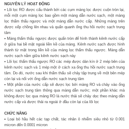
NGUYÊN LÝ HOẠT ĐỘNG
•
Lõi lọc RO được cấu thành bởi các cụm màng lọc được cuộn tròn lại,
mỗi một cụm màng lọc bao gồm một màng dẫn nước sạch, một màng
lọc thẩm thấu ngược và một màng dẫn nước cấp. Những màng trên
được xếp chồng lên nhau và quấn quanh ống thu hồi nước sạch trung
tâm
• Màng thẩm thấu ngược được quấn tròn để hình thành kênh nước cấp
ở giữa hai bề mặt ngoài liền kề của màng. Kênh nước sạch được hình
thành từ mặt trong liền kề của màng lọc thẩm thấu ngược. Màng dẫn
nước sạch nằm giữa kênh nước sạch này
• Lõi lọc thẩm thấu ngược RO các mép được dán kín ở 2 mép bên của
kênh nước sạch và 1 mép một ở cách xa ống thu hồi nước sạch trung
tâm. Do đó, nước sau khi thẩm thấu sẽ chảy tập trung về một bên mép
còn lại và nối với ống dẫn nước sạch trung tâm
• Một phần của nước cấp sẽ được lọc bởi màng RO và chảy vào ống
nước sạch trung tâm thông qua màng dẫn nước; một phần khác mà
không được lọc qua màng RO là nước thải sẽ chảy dọc theo màng dẫn
nước cấp và được thải ra ngoài ở đầu còn lại của lõi lọc
CHỨC NĂNG
•
Loại bỏ hầu hết các tạp chất, tác nhân ô nhiễm siêu nhỏ từ 0.001
micron đến 0.0001 micron