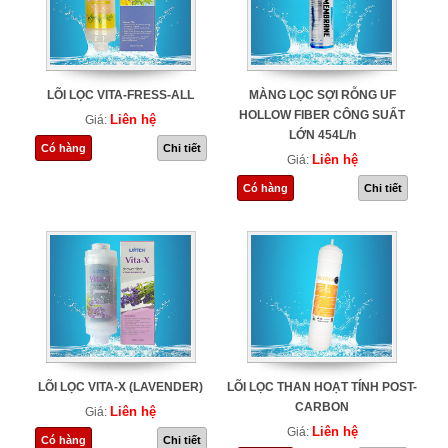
LÕI LỌC VITA-FRESS-ALL
MÀNG LỌC SỢI RỖNG UF
HOLLOW FIBER CÔNG SUẤT
Liên hệ
Giá:
LỚN 454L/h
Có hàng
Chi tiết
Liên hệ
Giá:
Có hàng
Chi tiết
LÕI LỌC VITA-X (LAVENDER)
LÕI LỌC THAN HOẠT TÍNH POST-
CARBON
Liên hệ
Giá:
Liên hệ
Giá:
Có hàng
Chi tiết