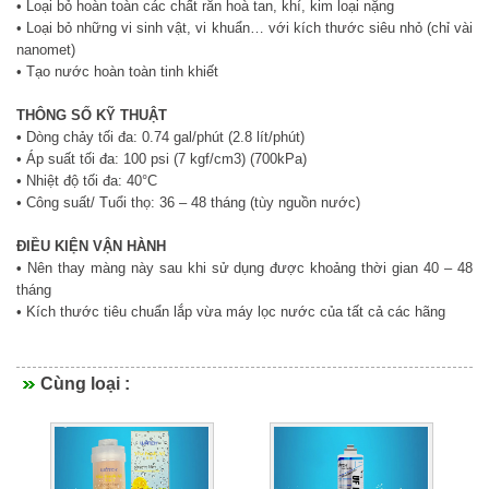
• Loại bỏ hoàn toàn các chất rắn hoà tan, khí, kim loại nặng
• Loại bỏ những vi sinh vật, vi khuẩn… với kích thước siêu nhỏ (chỉ vài
nanomet)
• Tạo nước hoàn toàn tinh khiết
THÔNG SỐ KỸ THUẬT
•
Dòng chảy tối đa: 0.74 gal/phút (2.8 lít/phút)
• Áp suất tối đa: 100 psi (7 kgf/cm3) (700kPa)
• Nhiệt độ tối đa: 40°C
• Công suất/ Tuổi thọ: 36 – 48 tháng (tùy nguồn nước)
ĐIỀU KIỆN VẬN HÀNH
•
Nên thay màng này sau khi sử dụng được khoảng thời gian 40 – 48
tháng
• Kích thước tiêu chuẩn lắp vừa máy lọc nước của tất cả các hãng
Cùng loại :