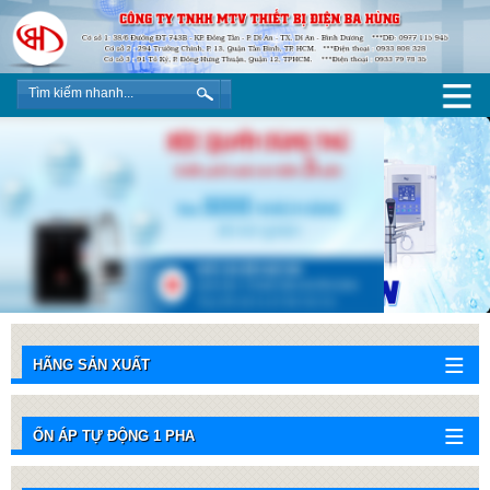
HÃNG SẢN XUẤT
ỔN ÁP TỰ ĐỘNG 1 PHA