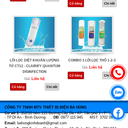
Có hàng
Chi tiết
LÕI LỌC DIỆT KHUẨN LƯỢNG
COMBO 3 LÕI LỌC THÔ 1-2-3
TỬ CT12 - CLAIRIFY QUANTUM
Liên hệ
Giá:
DISINFECTION
Có hàng
Chi tiết
Liên hệ
Giá:
Có hàng
Chi tiết
CÔNG TY TNHH MTV THIẾT BỊ ĐIỆN BA HÙNG
Cơ sở 1
: 352/10 hẻm 215 Đường Cây Da - KP. Tân phú 1 - P. Tân Bình
- TP.Dĩ An - Bình Dương-
DĐ
: 0977 115 945 MST: 3702 067 466
Email:
bahungkinhdoanh@gmail.com